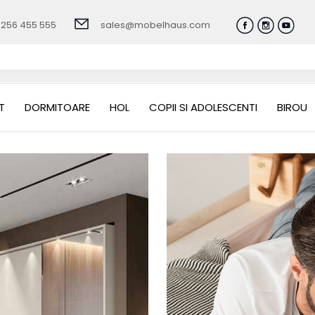
0256 455 555
sales@mobelhaus.com
T
DORMITOARE
HOL
COPII SI ADOLESCENTI
BIROU