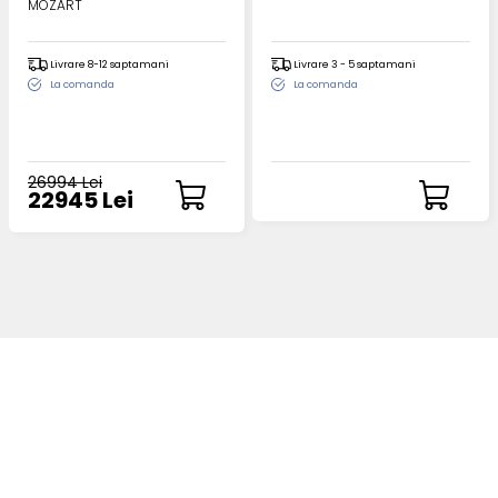
MOZART
Livrare 8-12 saptamani
Livrare 3 - 5 saptamani
La comanda
La comanda
26994 Lei
22945 Lei