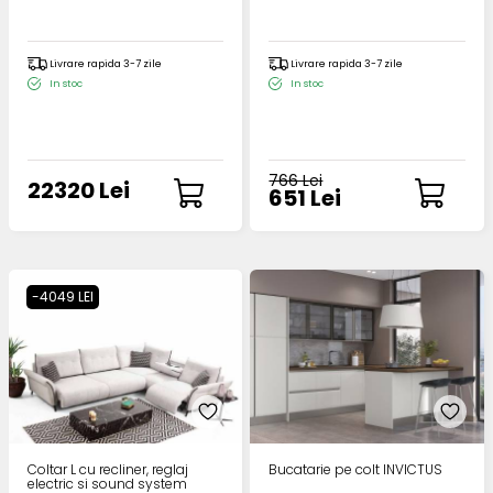
Livrare rapida 3-7 zile
Livrare rapida 3-7 zile
In stoc
In stoc
766 Lei
22320 Lei
651 Lei
-4049 LEI
Coltar L cu recliner, reglaj
Bucatarie pe colt INVICTUS
electric si sound system