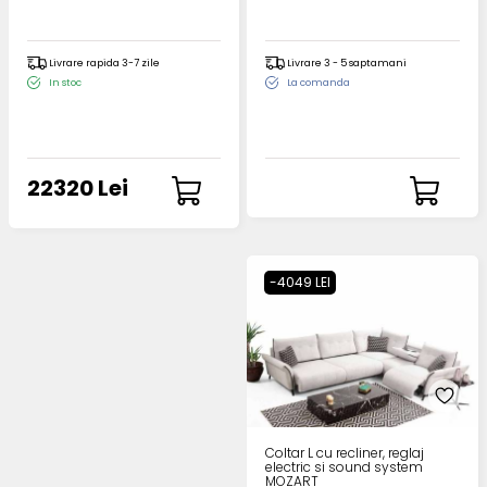
Livrare rapida 3-7 zile
Livrare 3 - 5 saptamani
In stoc
La comanda
22320 Lei
-4049 LEI
Coltar L cu recliner, reglaj
electric si sound system
MOZART