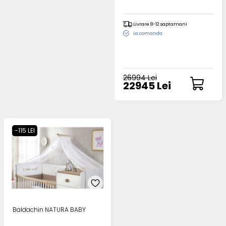
Livrare 8-12 saptamani
La comanda
26994 Lei
22945 Lei
-115 LEI
Baldachin NATURA BABY