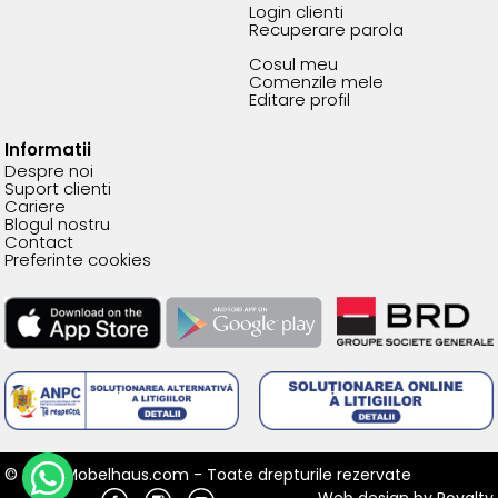
Login clienti
Recuperare parola
Cosul meu
Comenzile mele
Editare profil
Informatii
Despre noi
Suport clienti
Cariere
Blogul nostru
Contact
Preferinte cookies
© 2026 Mobelhaus.com - Toate drepturile rezervate
Web design
by
Royalty