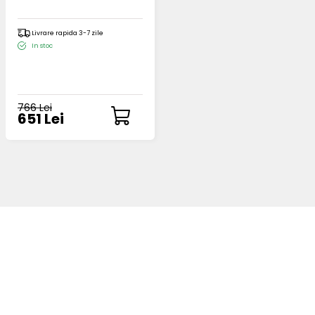
Livrare rapida 3-7 zile
In stoc
766 Lei
651 Lei