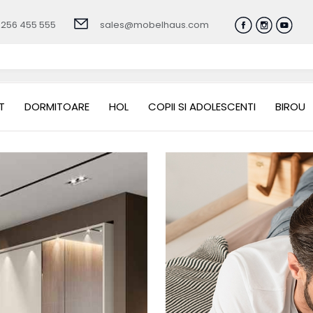
0256 455 555
sales@mobelhaus.com
T
DORMITOARE
HOL
COPII SI ADOLESCENTI
BIROU