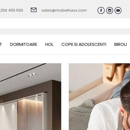
0256 455 555
sales@mobelhaus.com
T
DORMITOARE
HOL
COPII SI ADOLESCENTI
BIROU