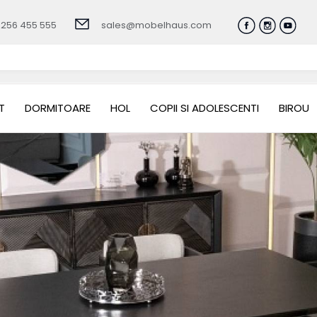
0256 455 555
sales@mobelhaus.com
T
DORMITOARE
HOL
COPII SI ADOLESCENTI
BIROU