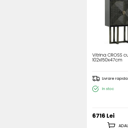
Vitrina CROSS cu
102x150x47cm
Livrare rapida
In stoc
6716 Lei
ADAU