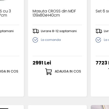
S cu 3
Masuta CROSS din MDF
Set 6 
57cm
139x80xH40cm
saptamani
Livrare 8-12 saptamani
Liv
La comanda
La
2991 Lei
7723 
GA IN COS
ADAUGA IN COS