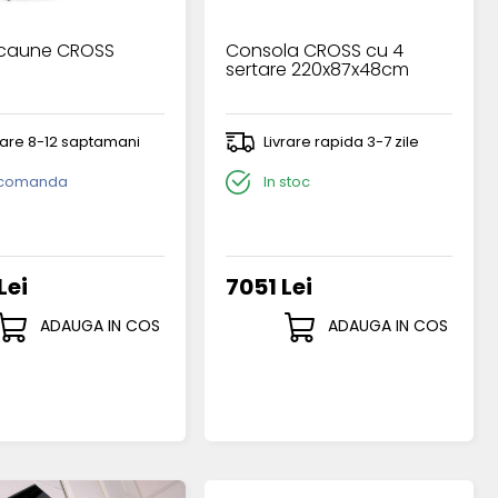
scaune CROSS
Consola CROSS cu 4
sertare 220x87x48cm
rare 8-12 saptamani
Livrare rapida 3-7 zile
 comanda
In stoc
Lei
7051 Lei
ADAUGA IN COS
ADAUGA IN COS