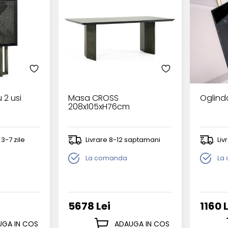
 2 usi
Masa CROSS
Oglind
208x105xH76cm
 3-7 zile
Livrare 8-12 saptamani
Liv
La comanda
La
5678 Lei
1160 
GA IN COS
ADAUGA IN COS