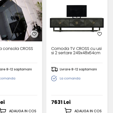
a consola CROSS
Comoda TV CROSS cu usi
si 2 sertare 249x48x64cm
rare 8-12 saptamani
Livrare 8-12 saptamani
 comanda
La comanda
Lei
7631 Lei
ADAUGA IN COS
ADAUGA IN COS