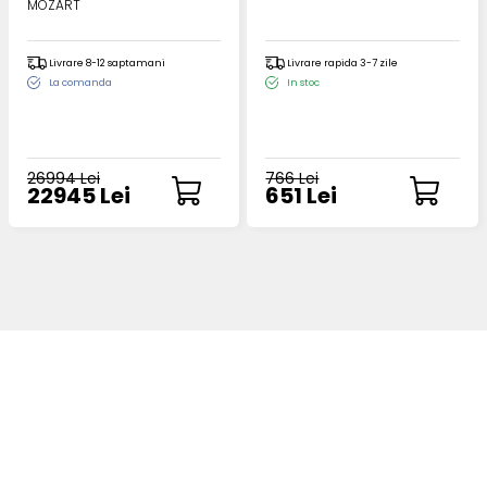
MOZART
Livrare 8-12 saptamani
Livrare rapida 3-7 zile
La comanda
In stoc
26994 Lei
766 Lei
22945 Lei
651 Lei