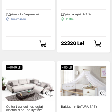
Livrare 3 - 5 saptamani
Livrare rapida 3-7 zile
La comanda
In stoc
22320 Lei
-4049 LEI
-115 LEI
Coltar L cu recliner, reglaj
Baldachin NATURA BABY
electric si sound system