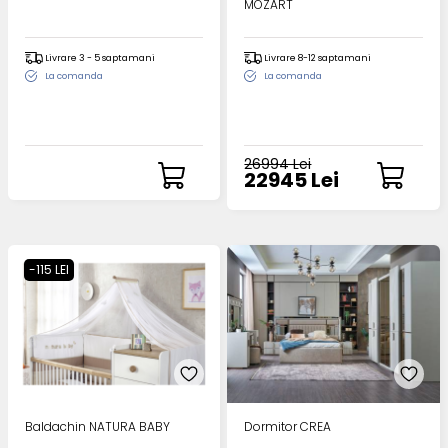
MOZART
Livrare 3 - 5 saptamani
Livrare 8-12 saptamani
La comanda
La comanda
26994 Lei
22945 Lei
-115 LEI
Baldachin NATURA BABY
Dormitor CREA