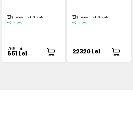
Livrare rapida 3-7 zile
Livrare rapida 3-7 zile
In stoc
In stoc
766 Lei
22320 Lei
651 Lei