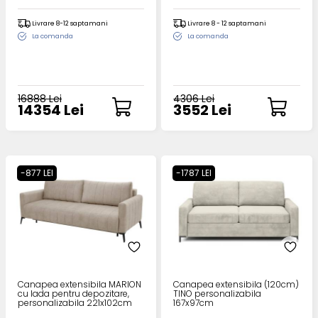
personalizabila 260x100cm
Livrare 8-12 saptamani
Livrare 8 - 12 saptamani
La comanda
La comanda
16888 Lei
4306 Lei
14354 Lei
3552 Lei
-877 LEI
-1787 LEI
Canapea extensibila MARION
Canapea extensibila (120cm)
cu lada pentru depozitare,
TINO personalizabila
personalizabila 221x102cm
167x97cm