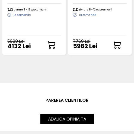
Livrare 8 - 12 saptamani
Livrare 8 - 12 saptamani
La comanda
La comanda
5009 Lei
7769 Lei
4132 Lei
5982 Lei
PAREREA CLIENTILOR
ADAUGA OPINIA TA