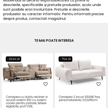
Mobelhaus isi declina responsabilitatea cu privire la
descrierile, specificatiile și preturile produselor, acolo unde
sunt posibile erori involuntare. Preturile si descrierile
produselor au caracter informativ. Pentru informatii precise
despre produs, contactati magazinul.
TE MAI POATE INTERESA
-2534 LEI
-754 LEI
Canapea cu dublu recliner si
Canapea 2 locuri SELENE fixa,
sound sistem RIO cu sistem
personalizabila 202x115cm
cooler pentru pahare, tetiere
reglabile, port USB,