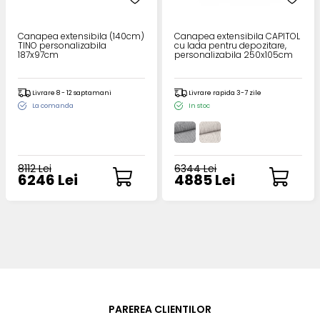
Canapea extensibila (140cm)
Canapea extensibila CAPITOL
TINO personalizabila
cu lada pentru depozitare,
187x97cm
personalizabila 250x105cm
Livrare 8 - 12 saptamani
Livrare rapida 3-7 zile
La comanda
In stoc
8112 Lei
6344 Lei
6246 Lei
4885 Lei
PAREREA CLIENTILOR