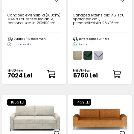
Canapea extensibila (160cm)
Canapea extensibila ASTI cu
MANZO cu tetiere reglabile,
spatar reglabil,
personalizabila 219x108cm
personalizabila 261x116cm
Livrare 8 - 12 saptamani
Livrare rapida 3-7 zile
La comanda
In stoc
9122 Lei
6970 Lei
7024 Lei
5750 Lei
-1866 LEI
-1459 LEI