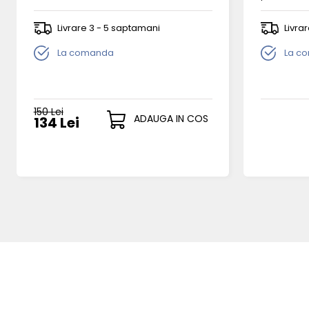
Livrare 3 - 5 saptamani
Livra
La comanda
La c
150 Lei
ADAUGA IN COS
134 Lei