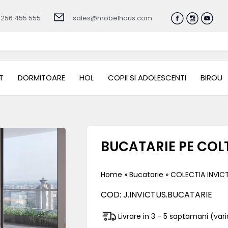
0256 455 555
sales@mobelhaus.com
T
DORMITOARE
HOL
COPII SI ADOLESCENTI
BIROU
BUCATARIE PE COL
Home
»
Bucatarie
»
COLECTIA INVIC
COD:
J.INVICTUS.BUCATARIE
Livrare in 3 - 5 saptamani (va