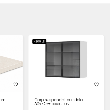
-209 LEI
0cm
Corp suspendat cu sticla
80x72cm INVICTUS