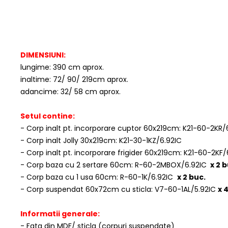
DIMENSIUNI:
lungime: 390 cm aprox.
inaltime: 72/ 90/ 219cm aprox.
adancime: 32/ 58 cm aprox.
Setul contine:
- Corp inalt pt. incorporare cuptor 60x219cm: K21-60-2KR/
- Corp inalt Jolly 30x219cm: K21-30-1KZ/6.92IC
- Corp inalt pt. incorporare frigider 60x219cm: K21-60-2KF/
- Corp baza cu 2 sertare 60cm: R-60-2MBOX/6.92IC
x 2 b
- Corp baza cu 1 usa 60cm: R-60-1K/6.92IC
x 2 buc.
- Corp suspendat 60x72cm cu sticla: V7-60-1AL/5.92IC
x 
Informatii generale:
- Fata din MDF/ sticla (corpuri suspendate)