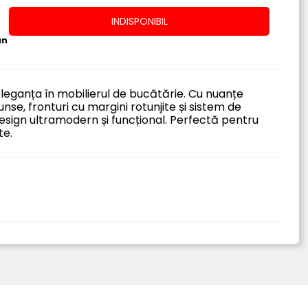
INDISPONIBIL
an
leganța în mobilierul de bucătărie. Cu nuanțe
se, fronturi cu margini rotunjite și sistem de
design ultramodern și funcțional. Perfectă pentru
te.