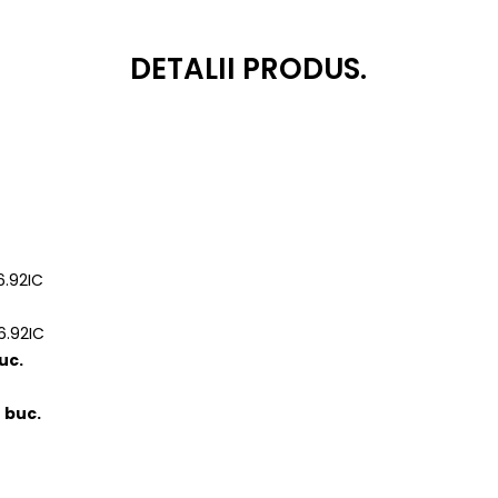
DETALII PRODUS.
6.92IC
6.92IC
uc.
4 buc.