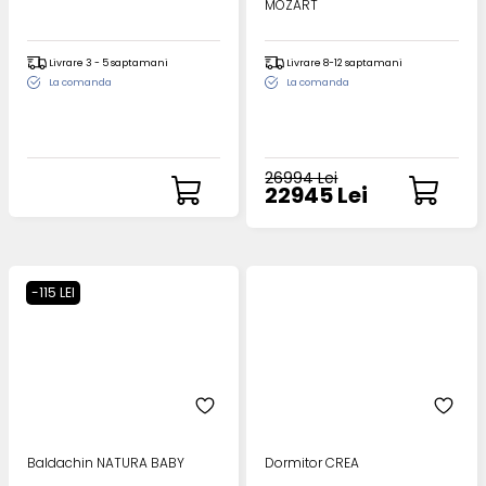
MOZART
Livrare 3 - 5 saptamani
Livrare 8-12 saptamani
La comanda
La comanda
26994 Lei
22945 Lei
-115 LEI
Baldachin NATURA BABY
Dormitor CREA