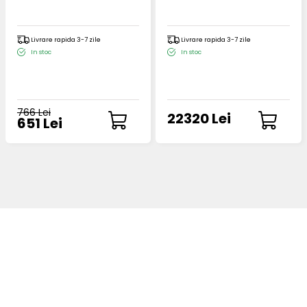
Livrare rapida 3-7 zile
Livrare rapida 3-7 zile
In stoc
In stoc
766 Lei
22320 Lei
651 Lei