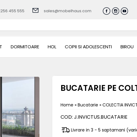
0256 455 555
sales@mobelhaus.com
T
DORMITOARE
HOL
COPII SI ADOLESCENTI
BIROU
BUCATARIE PE COL
Home
»
Bucatarie
»
COLECTIA INVIC
COD:
J.INVICTUS.BUCATARIE
Livrare in 3 - 5 saptamani (va