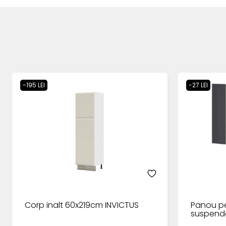
-195 LEI
-27 LEI
Corp inalt 60x219cm INVICTUS
Panou pe
suspend