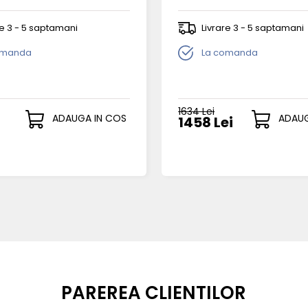
re 3 - 5 saptamani
Livrare 3 - 5 saptamani
omanda
La comanda
1634 Lei
ADAUGA IN COS
ADAUG
1458 Lei
PAREREA CLIENTILOR