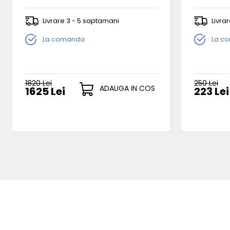
Livrare 3 - 5 saptamani
Livra
La comanda
La c
1820 Lei
250 Lei
ADAUGA IN COS
1625 Lei
223 Lei