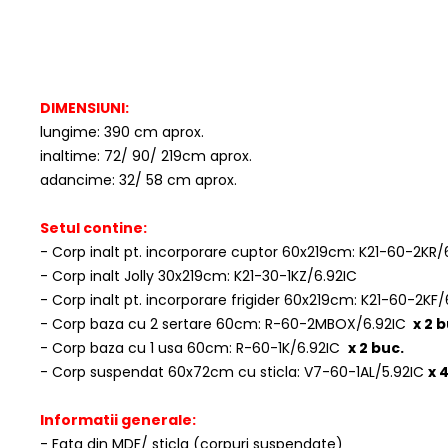
DIMENSIUNI:
lungime: 390 cm aprox.
inaltime: 72/ 90/ 219cm aprox.
adancime: 32/ 58 cm aprox.
Setul contine:
- Corp inalt pt. incorporare cuptor 60x219cm: K21-60-2KR/
- Corp inalt Jolly 30x219cm: K21-30-1KZ/6.92IC
- Corp inalt pt. incorporare frigider 60x219cm: K21-60-2KF/
- Corp baza cu 2 sertare 60cm: R-60-2MBOX/6.92IC
x 2 b
- Corp baza cu 1 usa 60cm: R-60-1K/6.92IC
x 2 buc.
- Corp suspendat 60x72cm cu sticla: V7-60-1AL/5.92IC
x 
Informatii generale:
- Fata din MDF/ sticla (corpuri suspendate)