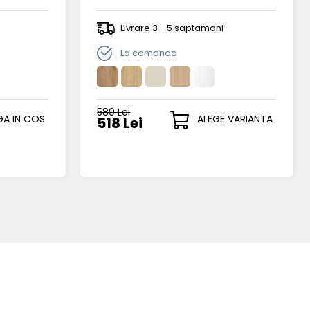
Livrare 3 - 5 saptamani
La comanda
580 Lei
A IN COS
ALEGE VARIANTA
518 Lei