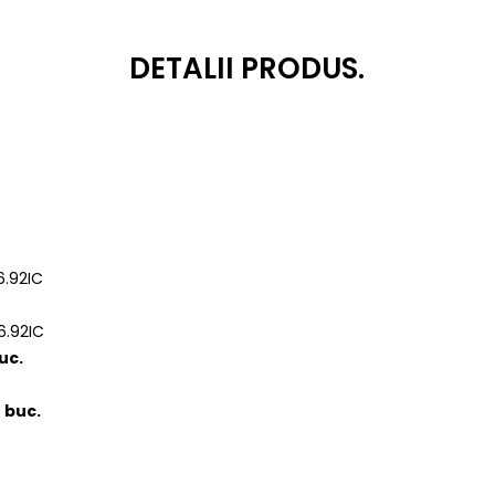
DETALII PRODUS.
6.92IC
6.92IC
uc.
4 buc.