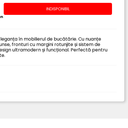
INDISPONIBIL
an
leganța în mobilierul de bucătărie. Cu nuanțe
se, fronturi cu margini rotunjite și sistem de
design ultramodern și funcțional. Perfectă pentru
te.