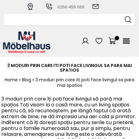
0256 455 555
3 MODURI PRIN CARE ITI POTI FACE LIVINGUL SA PARA MAI
SPATIOS
Home
» Blog
» 3 moduri prin care iti poti face livingul sa para
mai spatios
3 moduri prin care îți poți face livingul să pară mai
spațios Toți visam la o casă mare, cu un living spațios
pentru că, să recunoaștem, pe lângă faptul că arată
extrem de bine, ne dă impresia unui aer cald și primitor.
Indiferent că îți dorești spațiu pentru serile cu prietenii,
pentru o familie numeroasă sau, pur și simplu, pentru
relaxare, amenajarea unui living este o adevărată