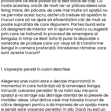
provocare ce este posibil să îți dea bătăi de cap. Cu
toate acestea, oricât de mult ne-ar plăcea ideea unui
living mare, din păcate, de cele mai multe ori spațiul nu
ne permite acest lucru, astfel că trebuie să apelăm la
trucuri care să ne ajute să eficientizăm cât de mult se
poate suprafața de care dispunem. Partea bună este
că designerii de interior vin în ajutorul nostru cu sugestii
prin care ne îndrumă în procesul de amenajare al
livingului, în timp ce Best Sofa îți pune la dispoziție o
varietate de produse care vor reuși să îți transforme
livingul în camera preferată. Întrebarea rămâne: care
sunt aceste trucuri?
1. Vopsește pereții în culori deschise
Alegerea unei culori este o decizie importantă în
momentul în care hotărăști să îți amenajezi livingul,
întrucât culoarea pereților îți va mări sau micșora
spațiul și va atrage sau distrage atenția de la piesele de
mobilier alese. Unul dintre cele mai folosite trucuri de
către designeri pentru a da impresia de un spațiu mare
și aerisit este vopsirea pereților în alb. Dacă nu ești un