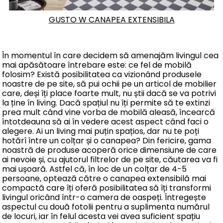
GUSTO W CANAPEA EXTENSIBILA
În momentul în care decidem să amenajăm livingul cea
mai apăsătoare întrebare este: ce fel de mobilă
folosim? Există posibilitatea ca vizionând produsele
noastre de pe site, să pui ochii pe un articol de mobilier
care, deși îți place foarte mult, nu știi dacă se va potrivi
la ține în living. Dacă spațiul nu îți permite să te extinzi
prea mult când vine vorba de mobilă aleasă, încearcă
întotdeauna să ai în vedere acest aspect când faci o
alegere. Ai un living mai puțin spațios, dar nu te poți
hotărî între un colțar și o canapea? Din fericire, gama
noastră de produse acoperă orice dimensiune de care
ai nevoie și, cu ajutorul filtrelor de pe site, căutarea va fi
mai ușoară. Astfel că, în loc de un colțar de 4-5
persoane, optează către o canapea extensibilă mai
compactă care îți oferă posibilitatea să îți transformi
livingul oricând într-o camera de oaspeți. Întregește
aspectul cu două fotolii pentru a suplimenta numărul
de locuri, iar în felul acesta vei avea suficient spațiu