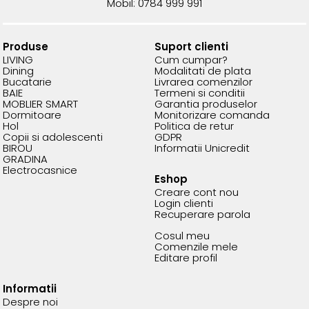
Mobil: 0784 999 991
Produse
Suport clienti
LIVING
Cum cumpar?
Dining
Modalitati de plata
Bucatarie
Livrarea comenzilor
BAIE
Termeni si conditii
MOBLIER SMART
Garantia produselor
Dormitoare
Monitorizare comanda
Hol
Politica de retur
Copii si adolescenti
GDPR
BIROU
Informatii Unicredit
GRADINA
Electrocasnice
Eshop
Creare cont nou
Login clienti
Recuperare parola
Cosul meu
Comenzile mele
Editare profil
Informatii
Despre noi