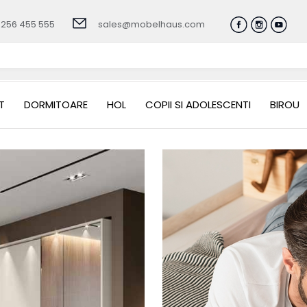
0256 455 555
sales@mobelhaus.com
T
DORMITOARE
HOL
COPII SI ADOLESCENTI
BIROU